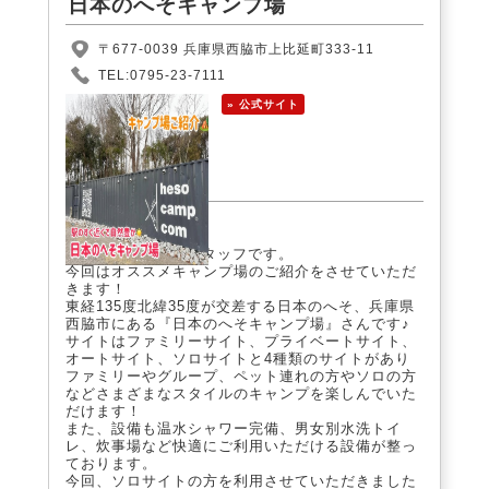
日本のへそキャンプ場
〒677-0039 兵庫県西脇市上比延町333-11
TEL:0795-23-7111
» 公式サイト
こんにちは！
CAMP DEPOTのスタッフです。
今回はオススメキャンプ場のご紹介をさせていただ
きます！
東経135度北緯35度が交差する日本のへそ、兵庫県
西脇市にある『日本のへそキャンプ場』さんです♪
サイトはファミリーサイト、プライベートサイト、
オートサイト、ソロサイトと4種類のサイトがあり
ファミリーやグループ、ペット連れの方やソロの方
などさまざまなスタイルのキャンプを楽しんでいた
だけます！
また、設備も温水シャワー完備、男女別水洗トイ
レ、炊事場など快適にご利用いただける設備が整っ
ております。
今回、ソロサイトの方を利用させていただきました