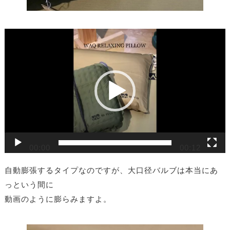
動
画
プ
レ
ー
ヤ
ー
00:00
00:12
自動膨張するタイプなのですが、大口径バルブは本当にあ
っという間に
動画のように膨らみますよ。