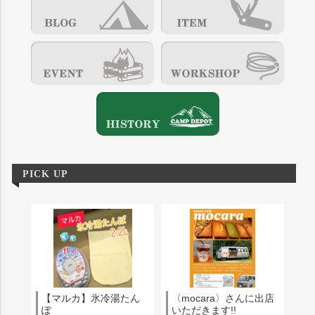
PICK UP
【マルカ】氷冷湯たん
〈mocara〉さんに出店
ぽ
いただきます!!