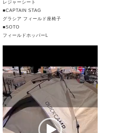
レジャーシート
■CAPTAIN STAG
グラシア フィールド座椅子
■SOTO
フィールドホッパーL
動
画
プ
レ
ー
ヤ
ー