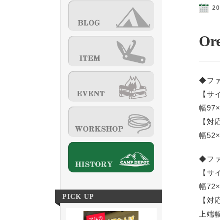
20
Or
◆フ
【サ
幅97
【対
幅52
◆フ
【サ
幅72
PICK UP
【対
上端幅