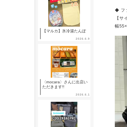
◆ 
【サ
幅55
【マルカ】氷冷湯たんぽ
動
2026.6.9
画
プ
レ
ー
ヤ
〈mocara〉さんに出店い
ー
ただきます!!
2026.6.1