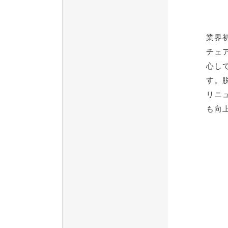
業界
チェ
心し
す。
リニ
も向