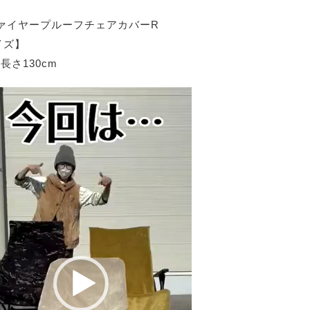
ファイヤープルーフチェアカバーR
イズ】
×長さ130cm