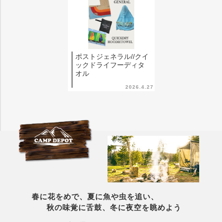
ポストジェネラル//クイ
ックドライフーディタ
オル
2026.4.27
春に花をめで、夏に魚や虫を追い、
秋の味覚に舌鼓、冬に夜空を眺めよう