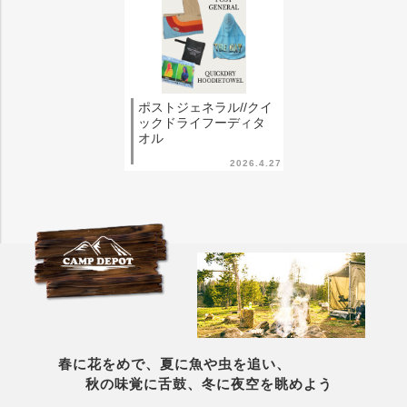
ポストジェネラル//クイ
ックドライフーディタ
オル
2026.4.27
春に花をめで、夏に魚や虫を追い、
秋の味覚に舌鼓、冬に夜空を眺めよう