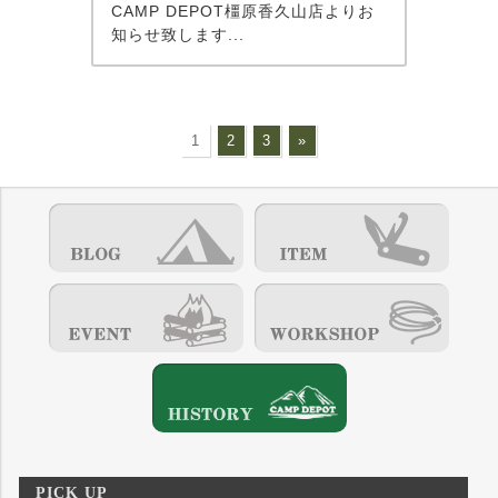
CAMP DEPOT橿原香久山店よりお
知らせ致します...
1
2
3
»
PICK UP