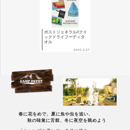
ポストジェネラル//クイ
ックドライフーディタ
オル
2026.4.27
春に花をめで、夏に魚や虫を追い、
秋の味覚に舌鼓、冬に夜空を眺めよう