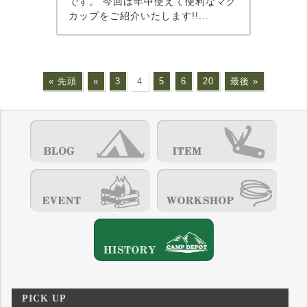
です。 今回は年中使えて便利なマグ
カップをご紹介いたします!!...
« 先頭
«
3
4
5
6
20
最後 »
PICK UP