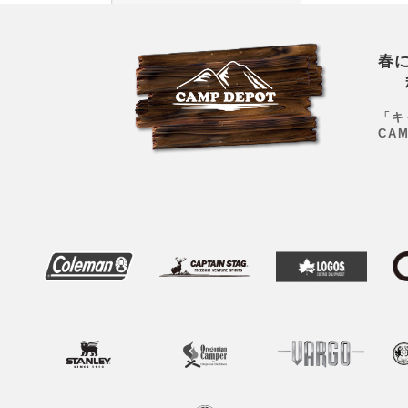
春
「キ
CA