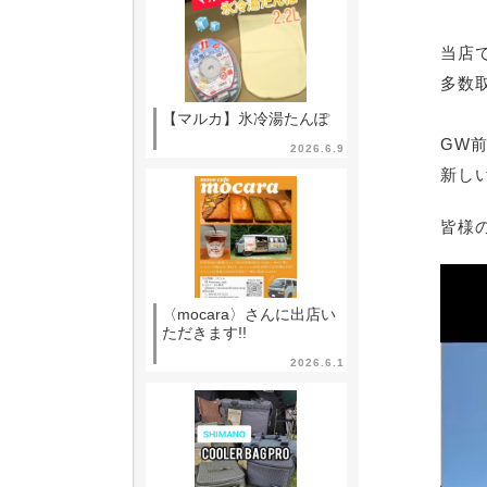
当店
多数
【マルカ】氷冷湯たんぽ
GW
2026.6.9
新し
皆様
動
画
〈mocara〉さんに出店い
ただきます!!
プ
2026.6.1
レ
ー
ヤ
ー