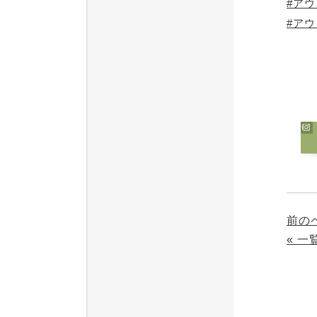
#ア
#ア
前の
« 