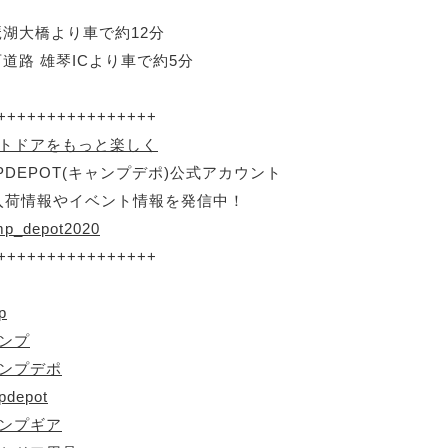
琶湖大橋より車で約12分
西道路 雄琴ICより車で約5分
++++++++++++++++
ウトドアをもっと楽しく
PDEPOT(キャンプデポ)公式アカウント
入荷情報やイベント情報を発信中！
p_depot2020
++++++++++++++++
p
ャンプ
ャンプデポ
pdepot
ャンプギア