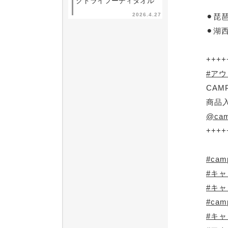
クドライフーディタオル
2026.4.27
⚫︎琵
⚫︎湖
++++
#ア
CAM
商品
@cam
++++
#cam
#キ
#キ
#cam
#キ