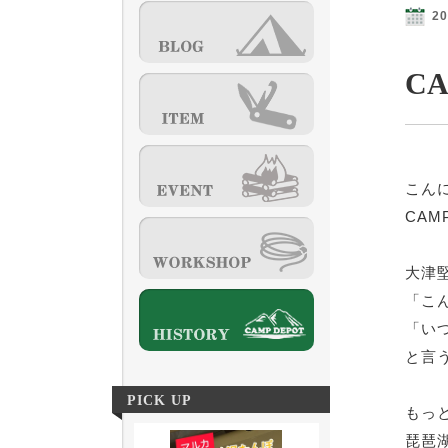
20
C
こん
CAM
大津
「こ
「い
と言
PICK UP
もっ
琵琶