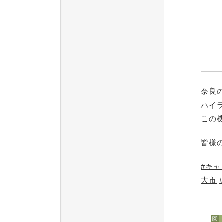
奈良
ハイ
この
皆様
#キ
大市