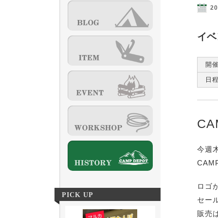
20
イベ
開
日
CA
今週
CA
ロゴ
PICK UP
セー
販売は