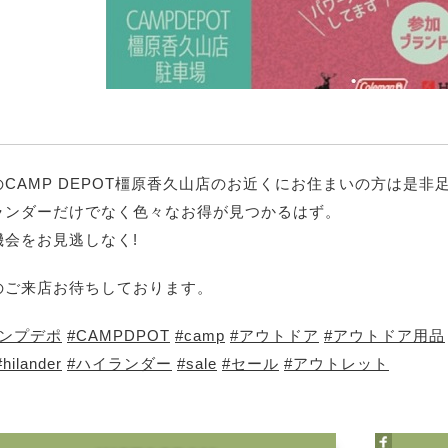
のCAMP DEPOT橿原香久山店のお近くにお住まいの方は是
ランダーだけでなく色々なお得が見つかるはず。
機会をお見逃しなく!
のご来店お待ちしております。
ャンプデポ
#CAMPDPOT
#camp
#アウトドア
#アウトドア用品
#hilander
#ハイランダー
#sale
#セール
#アウトレット