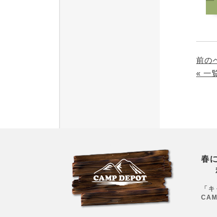
前の
« 
春
「キ
CA