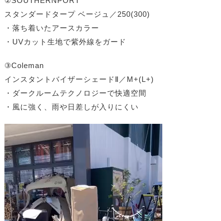
②SOUTHERNPORT
スタンダードタープ ベージュ／250(300)
・落ち着いたアースカラー
・UVカット生地で紫外線をガード
③Coleman
インスタントバイザーシェードⅡ／M+(L+)
・ダークルームテクノロジーで快適空間
・風に強く、雨や日差しが入りにくい
動
画
プ
レ
ー
ヤ
ー