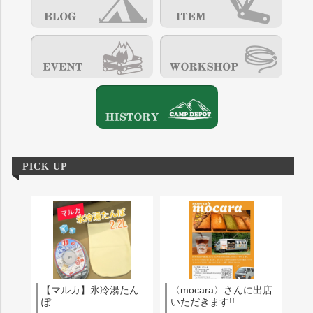
PICK UP
【マルカ】氷冷湯たん
〈mocara〉さんに出店
ぽ
いただきます!!