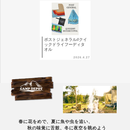
ポストジェネラル//クイ
ックドライフーディタ
オル
2026.4.27
春に花をめで、夏に魚や虫を追い、
秋の味覚に舌鼓、冬に夜空を眺めよう