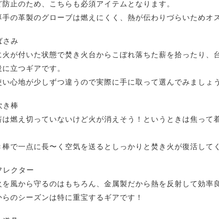
ど防止のため、こちらも必須アイテムとなります。
厚手の革製のグローブは燃えにくく、熱が伝わりづらいためオ
ばさみ
に火が付いた状態で焚き火台からこぼれ落ちた薪を拾ったり、
役に立つギアです。
使い心地が少しずつ違うので実際に手に取って選んでみましょ
吹き棒
薪は燃え切っていないけど火が消えそう！というときは焦って
。
き棒で一点に長〜く空気を送るとしっかりと焚き火が復活して
フレクター
火を風から守るのはもちろん、金属製だから熱を反射して効率
からのシーズンは特に重宝するギアです！