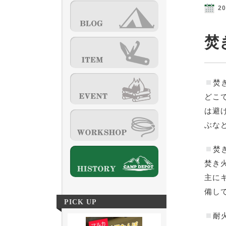
20
焚
焚
どこ
は避
ぶな
焚
焚き
主に
備し
PICK UP
耐