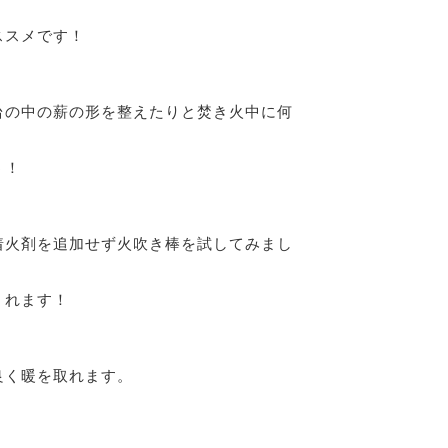
ススメです！
台の中の薪の形を整えたりと焚き火中に何
う！
着火剤を追加せず火吹き棒を試してみまし
くれます！
良く暖を取れます。