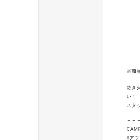
※商
焚き
い！
スタ
＋＋
CAM
#ア