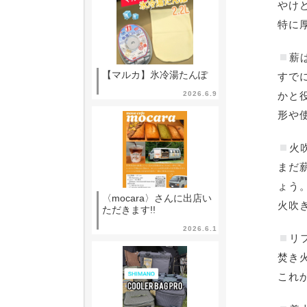
やけ
特に
薪
【マルカ】氷冷湯たんぽ
すで
2026.6.9
かと
形や
火
まだ
ょう
〈mocara〉さんに出店い
火吹
ただきます!!
2026.6.1
リ
焚き
これ