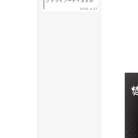
クドライフーディタオル
2026.4.27
動
画
プ
レ
ー
ヤ
ー