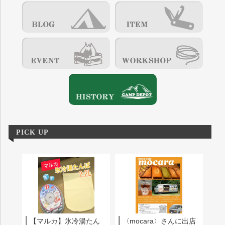
PICK UP
【マルカ】氷冷湯たん
〈mocara〉さんに出店