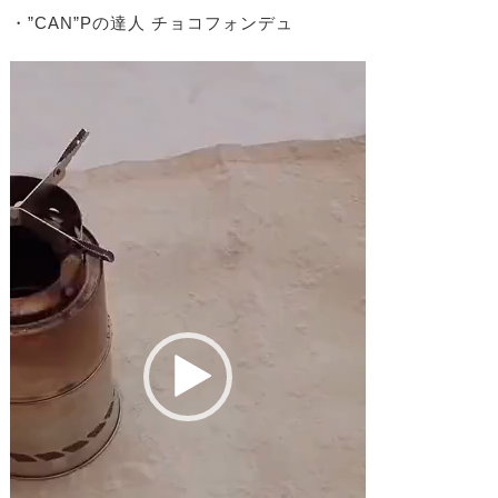
・”CAN”Pの達人 チョコフォンデュ
動
画
プ
レ
ー
ヤ
ー