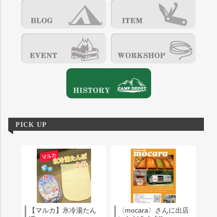
PICK UP
【マルカ】氷冷湯たん
〈mocara〉さんに出店