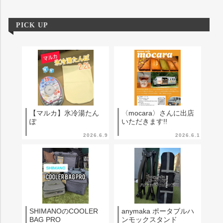
PICK UP
【マルカ】氷冷湯たん
〈mocara〉さんに出店
ぽ
いただきます!!
2026.6.9
2026.6.1
SHIMANOのCOOLER
anymaka ポータブルハ
BAG PRO
ンモックスタンド