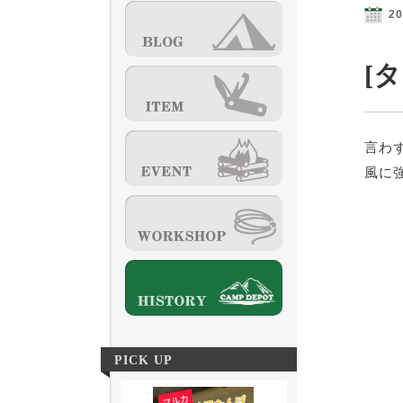
20
[
言わ
風に
PICK UP