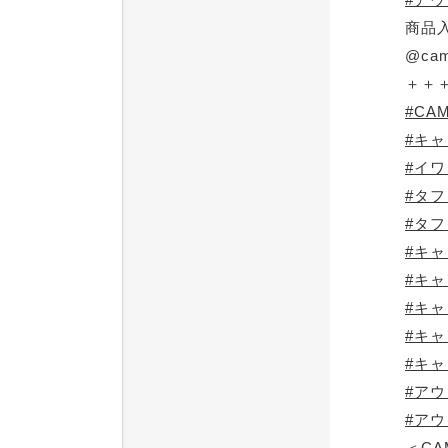
商品
@cam
＋＋
#CA
#キ
#イ
#タ
#タフ
#キ
#キ
#キ
#キ
#キ
#ア
#ア
＜CA