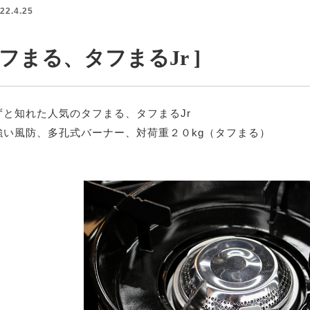
22.4.25
タフまる、タフまるJr ]
ずと知れた人気のタフまる、タフまるJr
強い風防、多孔式バーナー、対荷重２０kg（タフまる）