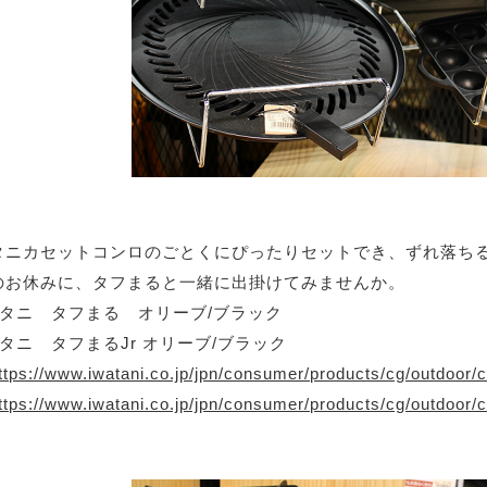
タニカセットコンロのごとくにぴったりセットでき、ずれ落ち
のお休みに、タフまると一緒に出掛けてみませんか。
ワタニ タフまる オリーブ/ブラック
タニ タフまるJr オリーブ/ブラック
ttps://www.iwatani.co.jp/jpn/consumer/products/cg/outdoor/
ttps://www.iwatani.co.jp/jpn/consumer/products/cg/outdoor/c