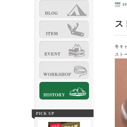
20
ス
冬キ
スト
動
画
プ
レ
ー
ヤ
ー
PICK UP