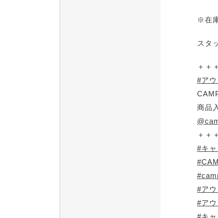
※在
スタ
＋＋
#ア
CAM
商品
@cam
＋＋
#キ
#CA
#cam
#ア
#ア
#キ