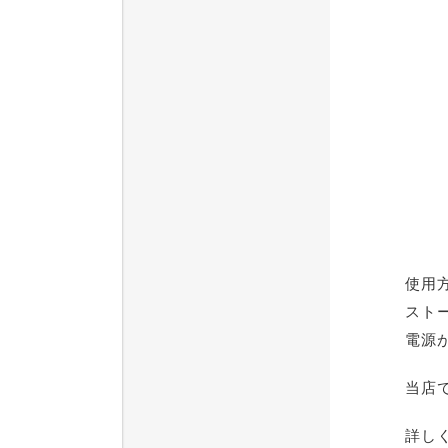
使用
スト
電源
当店
詳し