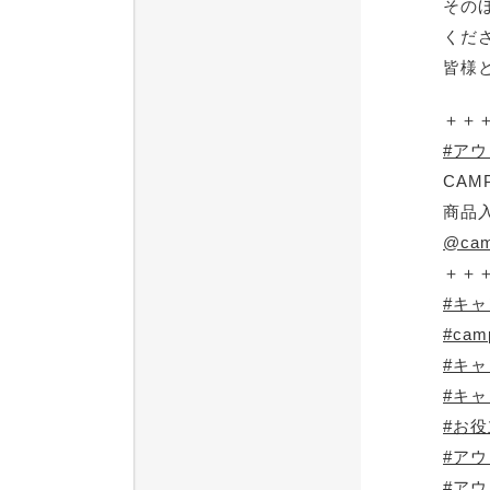
その
くだ
皆様
＋＋
#ア
CAM
商品
@cam
＋＋
#キ
#cam
#キ
#キ
#お
#ア
#ア