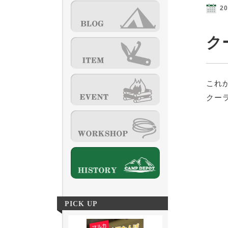
20
ク
これ
クー
PICK UP