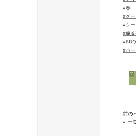
#春
#ク
#ク
#保冷
#BB
#バ
前の
« 