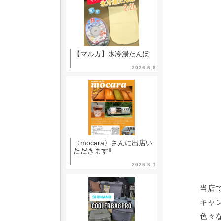
【マルカ】氷冷湯たんぽ
2026.6.9
〈mocara〉さんに出店い
ただきます!!
2026.6.1
当店
キャ
色々