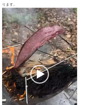
ります。
動
画
プ
レ
ー
ヤ
ー