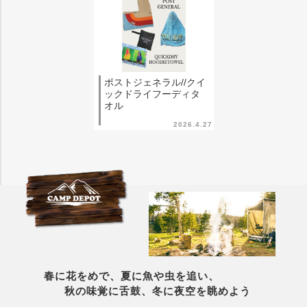
ポストジェネラル//クイ
ックドライフーディタ
オル
2026.4.27
春に花をめで、夏に魚や虫を追い、
秋の味覚に舌鼓、冬に夜空を眺めよう