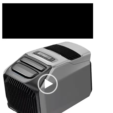
動
画
プ
レ
ー
ヤ
ー