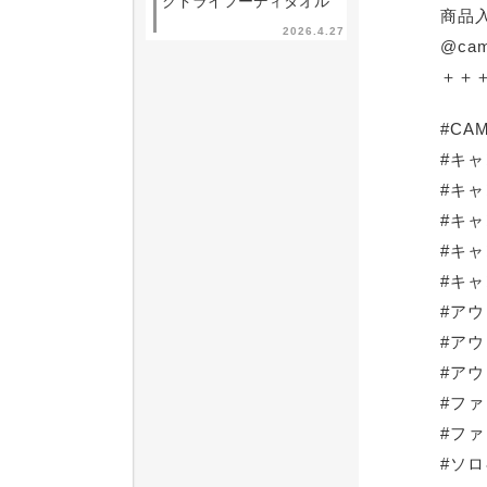
クドライフーディタオル
商品
2026.4.27
@cam
＋＋
#CA
#キ
#キ
#キ
#キ
#キ
#ア
#ア
#ア
#フ
#フ
#ソ