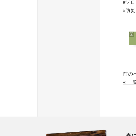
#ソ
#防災
前の
« 
春