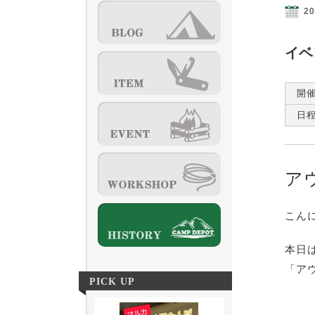
20
イベ
開
日
ア
こん
本日
「アウ
PICK UP