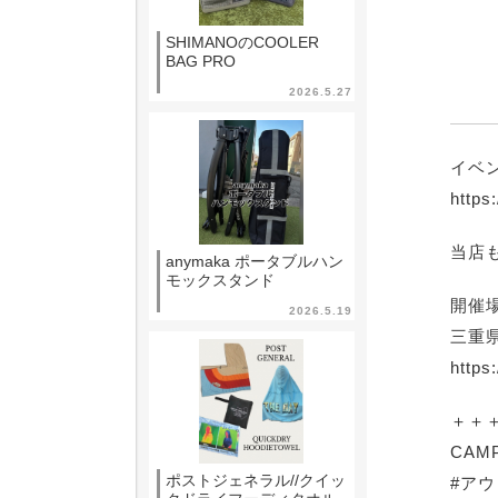
SHIMANOのCOOLER
BAG PRO
2026.5.27
イベ
https
当店
anymaka ポータブルハン
モックスタンド
開催
2026.5.19
三重県
http
＋＋
CAM
ポストジェネラル//クイッ
#ア