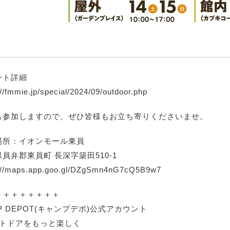
ント詳細
://fmmie.jp/special/2024/09/outdoor.php
も参加しますので、ぜひ皆様もお立ち寄りくださいませ。
場所：イオンモール東員
員弁郡東員町 長深字築田510-1
s://maps.app.goo.gl/DZgSmn4nG7cQ5B9w7
＋＋＋＋＋＋＋＋
P DEPOT(キャンプデポ)公式アカウント
ウトドアをもっと楽しく