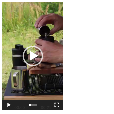
動
画
プ
レ
ー
ヤ
ー
00:00
00:21