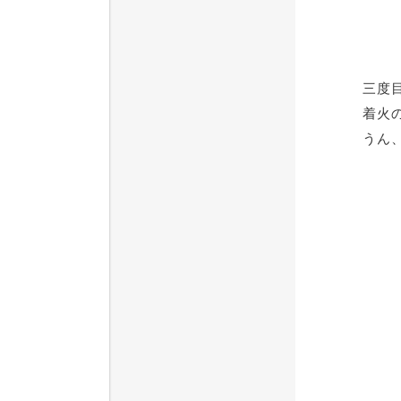
三度
着火
うん