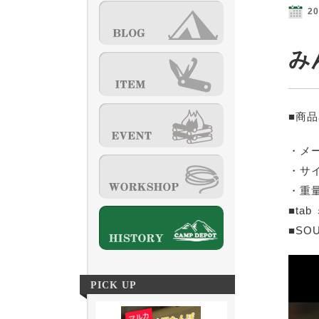
20
み
■商品
・メ
・サイ
・重量
■ta
■SO
動
画
PICK UP
プ