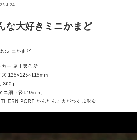
23.4.24
んな大好きミニかまど
名:ミニかまど
ーカー:尾上製作所
ズ:125×125×115mm
:300g
b ミニ網（径140mm）
UTHERN PORT かんたんに火がつく成形炭