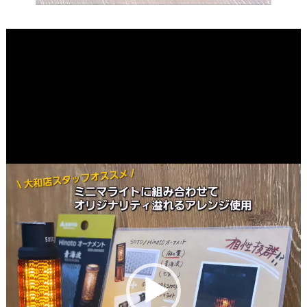
動
画
プ
レ
ー
ヤ
ー