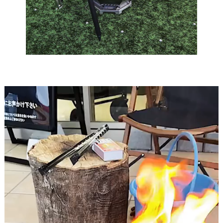
動
画
プ
レ
ー
ヤ
ー