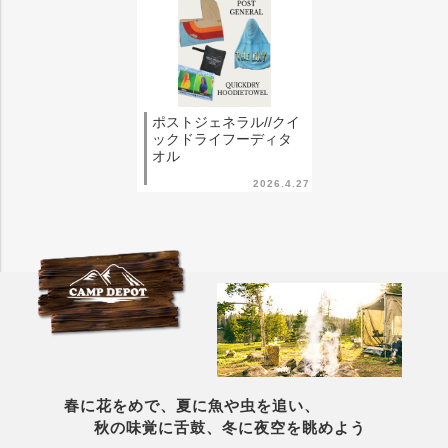
ポストジェネラル//クイ
ックドライフーディタ
オル
2026.4.27
春に花をめで、夏に魚や虫を追い、
秋の味覚に舌鼓、冬に夜空を眺めよう