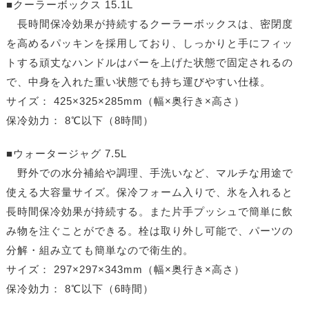
■クーラーボックス 15.1L
長時間保冷効果が持続するクーラーボックスは、密閉度
を高めるパッキンを採用しており、しっかりと手にフィッ
トする頑丈なハンドルはバーを上げた状態で固定されるの
で、中身を入れた重い状態でも持ち運びやすい仕様。
サイズ： 425×325×285mm（幅×奥行き×高さ）
保冷効力： 8℃以下（8時間）
■ウォータージャグ 7.5L
野外での水分補給や調理、手洗いなど、マルチな用途で
使える大容量サイズ。保冷フォーム入りで、氷を入れると
長時間保冷効果が持続する。また片手プッシュで簡単に飲
み物を注ぐことができる。栓は取り外し可能で、パーツの
分解・組み立ても簡単なので衛生的。
サイズ： 297×297×343mm（幅×奥行き×高さ）
保冷効力： 8℃以下（6時間）