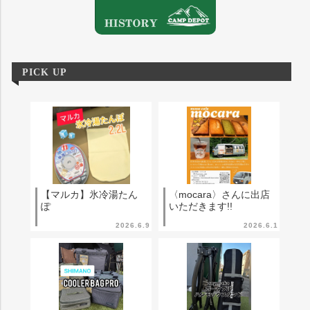
PICK UP
【マルカ】氷冷湯たん
〈mocara〉さんに出店
ぽ
いただきます!!
2026.6.9
2026.6.1